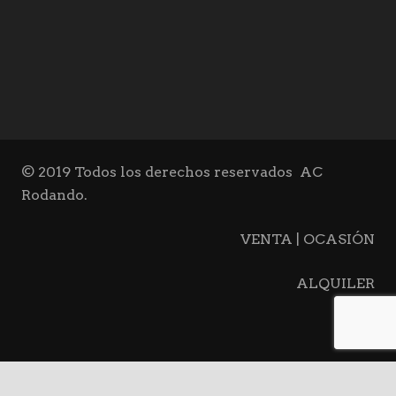
© 2019 Todos los derechos reservados
AC
Rodando.
VENTA | OCASIÓN
ALQUILER
BLOG
CONTACTO
keyboard_arrow_up