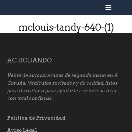
busc
mclouis-tandy-640-(1)
AC RODANDO
Venta de autocaravanas de segunda mano en A
Coruña. Vehículos revisados y de calidad, listos
para disfrutar o para ayudarte a vender la tuya
con total confianza.
Política de Privacidad
Aviso Legal