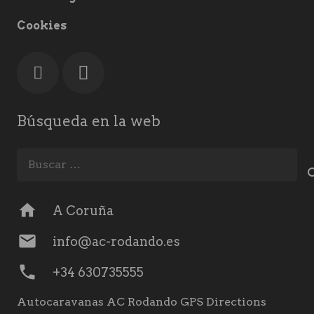
Cookies
Búsqueda en la web
Buscar:
home
A Coruña
mail
info@ac-rodando.es
phone
+34 630735555
Autocaravanas AC Rodando GPS Directions