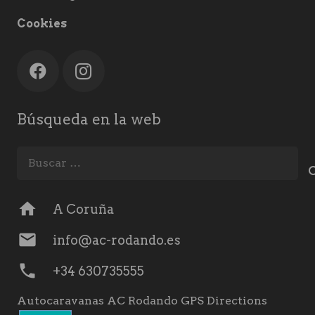
Cookies
Búsqueda en la web
Buscar:
home
A Coruña
mail
info@ac-rodando.es
phone
+34 630735555
Autocaravanas AC Rodando GPS Directions