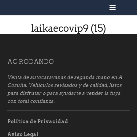
busc
laikaecovip9 (15)
AC RODANDO
Venta de autocaravanas de segunda mano en A
Coruña. Vehículos revisados y de calidad, listos
para disfrutar o para ayudarte a vender la tuya
con total confianza.
Política de Privacidad
Aviso Legal