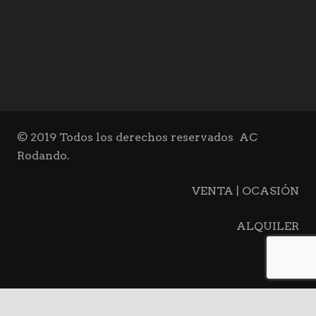
© 2019 Todos los derechos reservados
AC
Rodando.
VENTA | OCASIÓN
ALQUILER
BLOG
keyboard_ar
CONTACTO