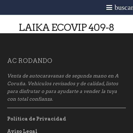
busca
LAIKA ECOVIP 409-8
AC RODANDO
Venta de autocaravanas de segunda mano en A
Coruña. Vehículos revisados y de calidad, listos
para disfrutar o para ayudarte a vender la tuya
con total confianza.
Política de Privacidad
Aviso Legal