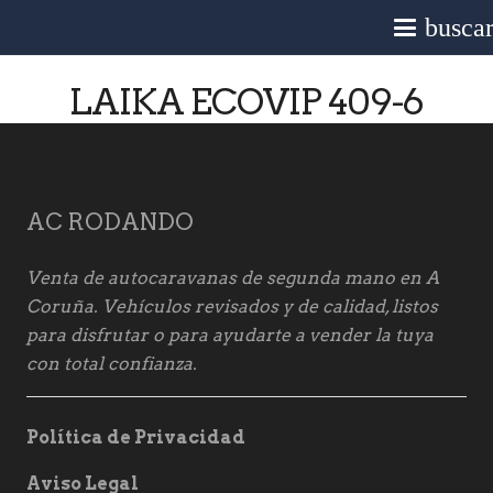
busca
LAIKA ECOVIP 409-6
AC RODANDO
Venta de autocaravanas de segunda mano en A
Coruña. Vehículos revisados y de calidad, listos
para disfrutar o para ayudarte a vender la tuya
con total confianza.
Política de Privacidad
Aviso Legal