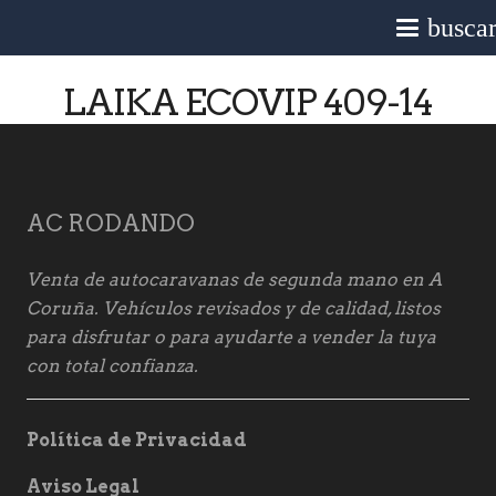
busca
LAIKA ECOVIP 409-14
AC RODANDO
Venta de autocaravanas de segunda mano en A
Coruña. Vehículos revisados y de calidad, listos
para disfrutar o para ayudarte a vender la tuya
con total confianza.
Política de Privacidad
Aviso Legal