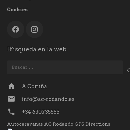
Cookies
Búsqueda en la web
Buscar:
home
A Coruña
mail
info@ac-rodando.es
phone
+34 630735555
Autocaravanas AC Rodando GPS Directions