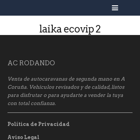
busc
laika ecovip 2
AC RODANDO
Venta de autocaravanas de segunda mano en A
Coruña. Vehículos revisados y de calidad, listos
para disfrutar o para ayudarte a vender la tuya
con total confianza.
Política de Privacidad
Aviso Legal