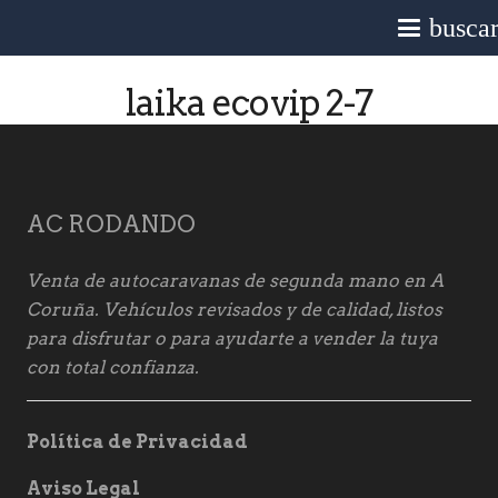
busca
laika ecovip 2-7
AC RODANDO
Venta de autocaravanas de segunda mano en A
Coruña. Vehículos revisados y de calidad, listos
para disfrutar o para ayudarte a vender la tuya
con total confianza.
Política de Privacidad
Aviso Legal