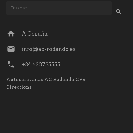
Buscar:
home
A Coruña
mail
info@ac-rodando.es
phone
+34 630735555
Autocaravanas AC Rodando GPS
Directions