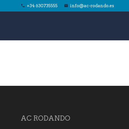
+34 630735555
info@ac-rodando.es
phone
email
AC RODANDO