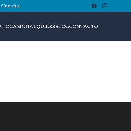
A Coruña)
buscar
 | OCASIÓN
ALQUILER
BLOG
CONTACTO