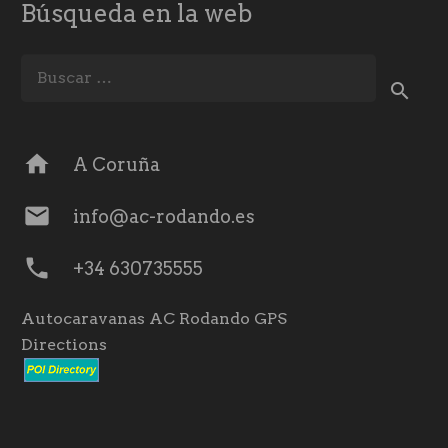
Búsqueda en la web
Buscar:
home
A Coruña
mail
info@ac-rodando.es
phone
+34 630735555
Autocaravanas AC Rodando GPS
Directions