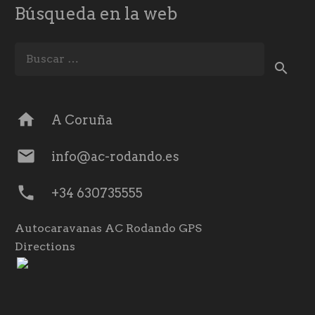
Búsqueda en la web
Buscar:
home
A Coruña
mail
info@ac-rodando.es
phone
+34 630735555
Autocaravanas AC Rodando GPS
Directions