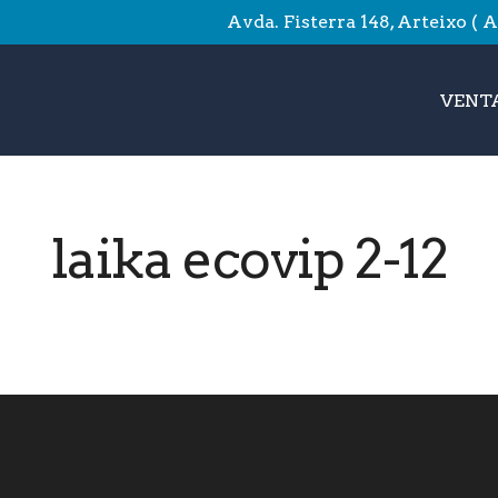
Avda. Fisterra 148, Arteixo ( 
VENTA
laika ecovip 2-12