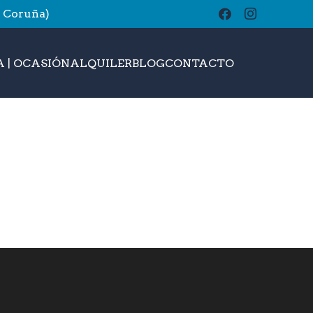
A Coruña)
buscar
 | OCASIÓN
ALQUILER
BLOG
CONTACTO