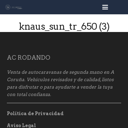
busc
knaus_sun_tr_650 (3)
AC RODANDO
Venta de autocaravanas de segunda mano en A
Coruña. Vehículos revisados y de calidad, listos
para disfrutar o para ayudarte a vender la tuya
con total confianza.
Política de Privacidad
Aviso Legal