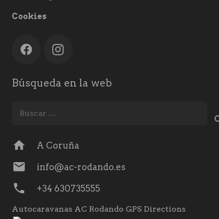
Cookies
Búsqueda en la web
Buscar:
home
A Coruña
mail
info@ac-rodando.es
phone
+34 630735555
Autocaravanas AC Rodando GPS Directions