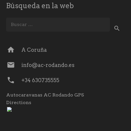
Búsqueda en la web
Buscar:
home
A Coruña
mail
info@ac-rodando.es
phone
+34 630735555
Autocaravanas AC Rodando GPS
Directions