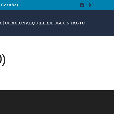
A Coruña)
buscar
 | OCASIÓN
ALQUILER
BLOG
CONTACTO
)