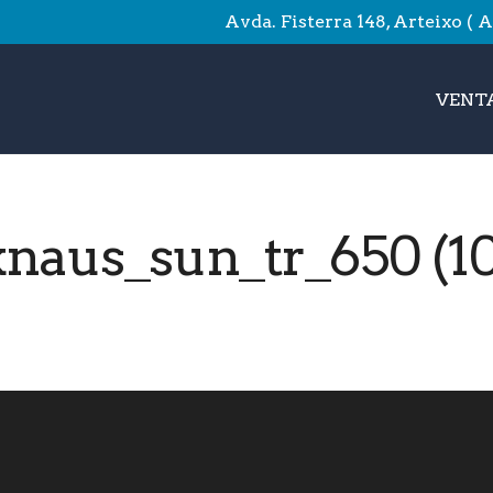
Avda. Fisterra 148, Arteixo ( 
VENTA
knaus_sun_tr_650 (10