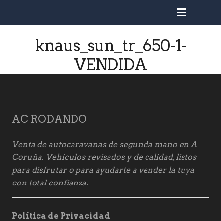
busc
knaus_sun_tr_650-1-
VENDIDA
AC RODANDO
Venta de autocaravanas de segunda mano en A
Coruña. Vehículos revisados y de calidad, listos
para disfrutar o para ayudarte a vender la tuya
con total confianza.
Política de Privacidad