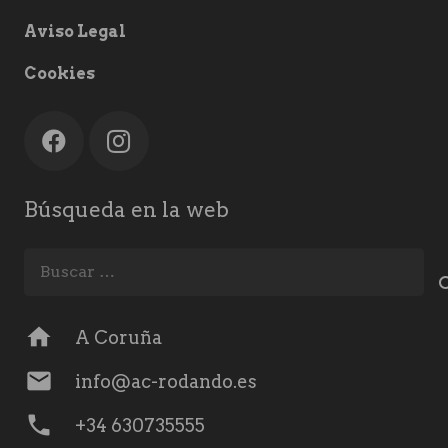
Aviso Legal
Cookies
Búsqueda en la web
Buscar:
home
A Coruña
mail
info@ac-rodando.es
phone
+34 630735555