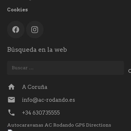
Cookies
Búsqueda en la web
Buscar:
home
A Coruña
mail
info@ac-rodando.es
phone
+34 630735555
Autocaravanas AC Rodando GPS Directions