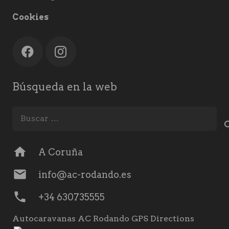
Cookies
Búsqueda en la web
Buscar:
home
A Coruña
mail
info@ac-rodando.es
phone
+34 630735555
Autocaravanas AC Rodando GPS Directions