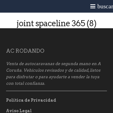
busca
joint spaceline 365 (8)
AC RODANDO
Venta de autocaravanas de segunda mano en A
Coruña. Vehículos revisados y de calidad, listos
para disfrutar o para ayudarte a vender la tuya
con total confianza.
Política de Privacidad
Aviso Legal