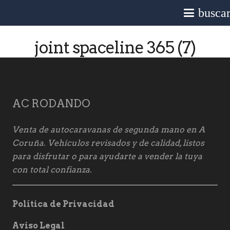
busca
joint spaceline 365 (7)
AC RODANDO
Venta de autocaravanas de segunda mano en A
Coruña. Vehículos revisados y de calidad, listos
para disfrutar o para ayudarte a vender la tuya
con total confianza.
Política de Privacidad
Aviso Legal