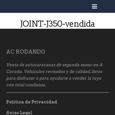
busc
JOINT-J350-vendida
AC RODANDO
Venta de autocaravanas de segunda mano en A
Coruña. Vehículos revisados y de calidad, listos
para disfrutar o para ayudarte a vender la tuya
con total confianza.
Política de Privacidad
Aviso Legal