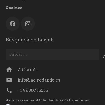
Cookies
Búsqueda en la web
Buscar:
home
A Coruña
mail
info@ac-rodando.es
phone
+34 630735555
Autocaravanas AC Rodando GPS Directions