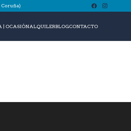
A Coruña)
buscar
 | OCASIÓN
ALQUILER
BLOG
CONTACTO