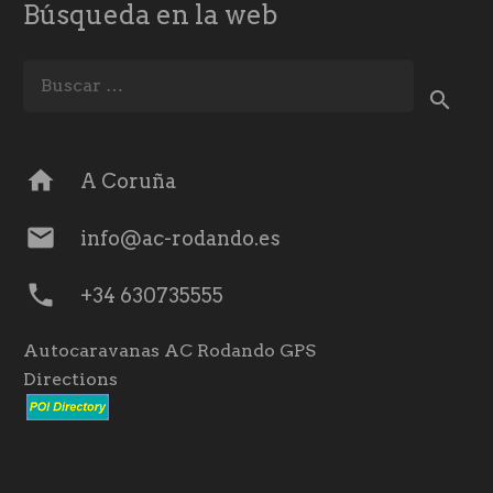
Búsqueda en la web
Buscar:
home
A Coruña
mail
info@ac-rodando.es
phone
+34 630735555
Autocaravanas AC Rodando GPS
Directions