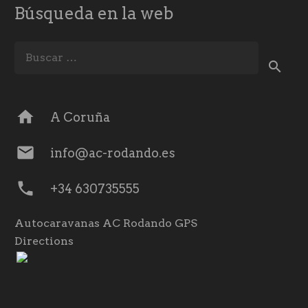
Búsqueda en la web
Buscar:
home
A Coruña
mail
info@ac-rodando.es
phone
+34 630735555
Autocaravanas AC Rodando GPS
Directions