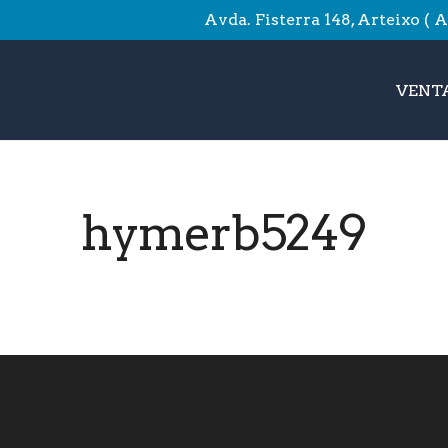
Avda. Fisterra 148, Arteixo ( 
VENTA
hymerb5249