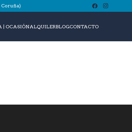
A Coruña)
buscar
 | OCASIÓN
ALQUILER
BLOG
CONTACTO