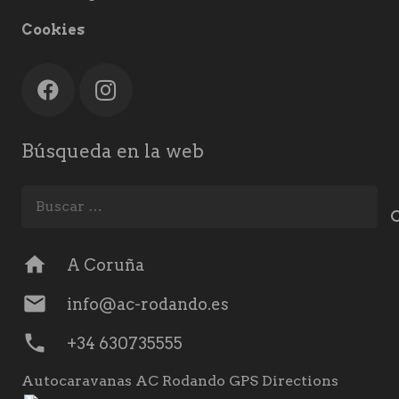
Cookies
Búsqueda en la web
Buscar:
home
A Coruña
mail
info@ac-rodando.es
phone
+34 630735555
Autocaravanas AC Rodando GPS Directions