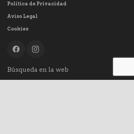
Política de Privacidad
Aviso Legal
Cookies
Búsqueda en la web
keyboard_arrow_up
Buscar:
home
A Coruña
mail
info@ac-rodando.es