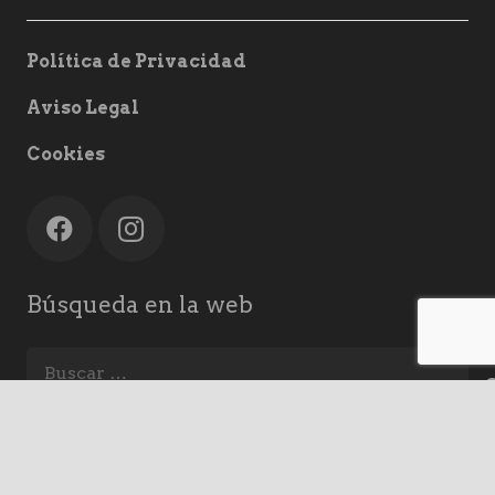
Política de Privacidad
Aviso Legal
Cookies
Búsqueda en la web
Buscar:
keyboard_arrow_up
home
A Coruña
mail
info@ac-rodando.es