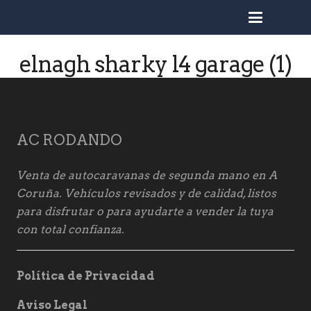
busc
elnagh sharky l4 garage (1)
AC RODANDO
Venta de autocaravanas de segunda mano en A
Coruña. Vehículos revisados y de calidad, listos
para disfrutar o para ayudarte a vender la tuya
con total confianza.
Política de Privacidad
Aviso Legal