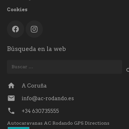
Cookies
Búsqueda en la web
Buscar:
home
A Coruña
mail
info@ac-rodando.es
phone
+34 630735555
Autocaravanas AC Rodando GPS Directions