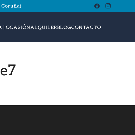
A Coruña)
buscar
 | OCASIÓN
ALQUILER
BLOG
CONTACTO
ge7