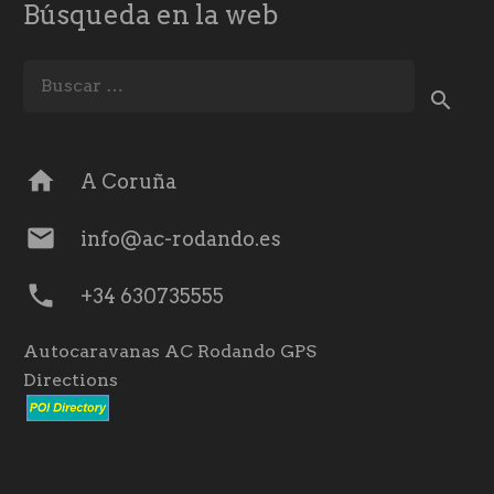
Búsqueda en la web
Buscar:
home
A Coruña
mail
info@ac-rodando.es
phone
+34 630735555
Autocaravanas AC Rodando GPS
Directions