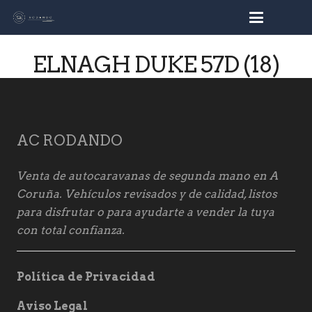
busc
ELNAGH DUKE 57D (18)
AC RODANDO
Venta de autocaravanas de segunda mano en A
Coruña. Vehículos revisados y de calidad, listos
para disfrutar o para ayudarte a vender la tuya
con total confianza.
Política de Privacidad
Aviso Legal