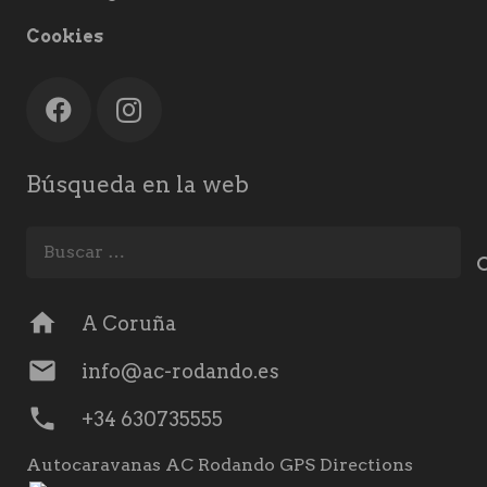
Cookies
Búsqueda en la web
Buscar:
home
A Coruña
mail
info@ac-rodando.es
phone
+34 630735555
Autocaravanas AC Rodando GPS Directions