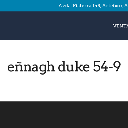
Avda. Fisterra 148, Arteixo ( 
VENTA
eñnagh duke 54-9