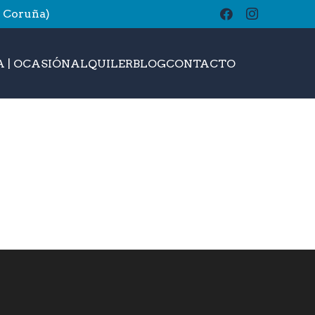
A Coruña)
buscar
 | OCASIÓN
ALQUILER
BLOG
CONTACTO