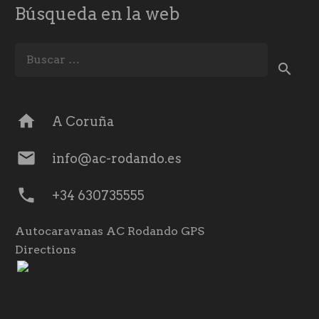
Búsqueda en la web
Buscar:
home
A Coruña
mail
info@ac-rodando.es
phone
+34 630735555
Autocaravanas AC Rodando GPS
Directions