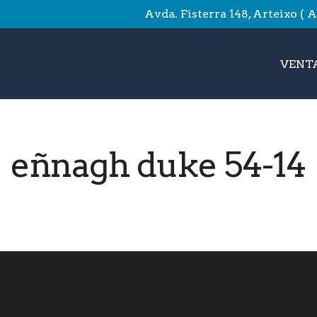
Avda. Fisterra 148, Arteixo ( 
VENTA
eñnagh duke 54-14