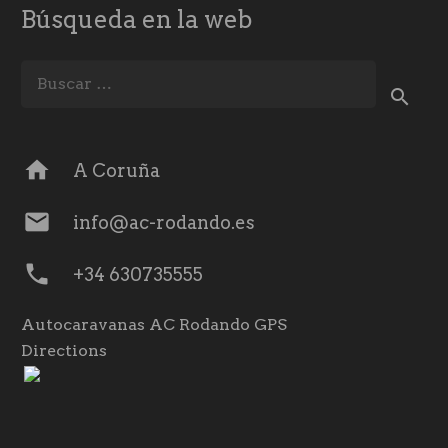
Búsqueda en la web
Buscar:
home
A Coruña
mail
info@ac-rodando.es
phone
+34 630735555
Autocaravanas AC Rodando GPS
Directions