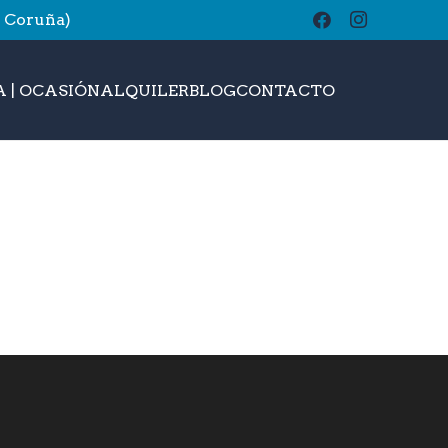
A Coruña)
buscar
 | OCASIÓN
ALQUILER
BLOG
CONTACTO