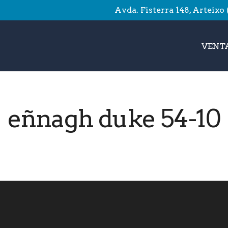
Avda. Fisterra 148, Arteixo
VENTA
eñnagh duke 54-10