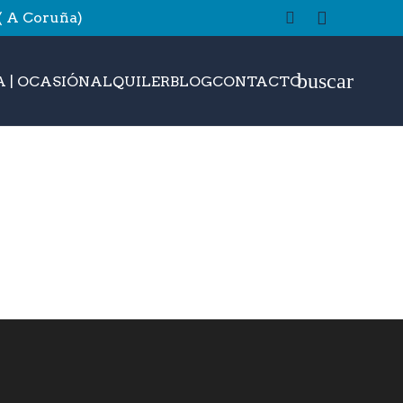
 ( A Coruña)
buscar
 | OCASIÓN
ALQUILER
BLOG
CONTACTO