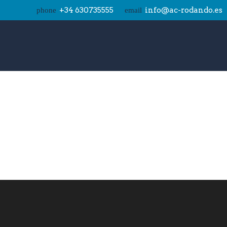
+34 630735555
info@ac-rodando.es
phone
email