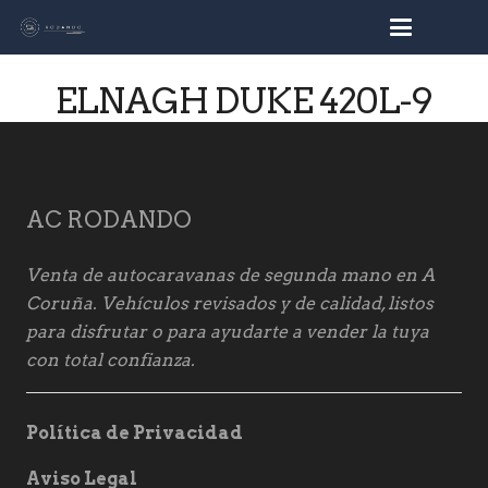
busc
ELNAGH DUKE 420L-9
AC RODANDO
Venta de autocaravanas de segunda mano en A
Coruña. Vehículos revisados y de calidad, listos
para disfrutar o para ayudarte a vender la tuya
con total confianza.
Política de Privacidad
Aviso Legal