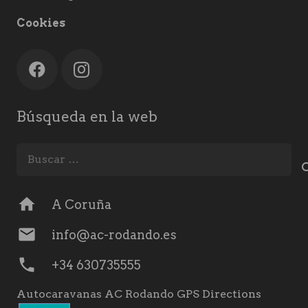
Cookies
Búsqueda en la web
Buscar:
home
A Coruña
mail
info@ac-rodando.es
phone
+34 630735555
Autocaravanas AC Rodando GPS Directions