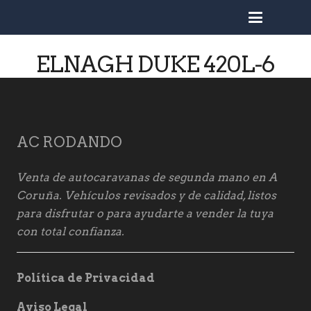
busc
ELNAGH DUKE 420L-6
AC RODANDO
Venta de autocaravanas de segunda mano en A
Coruña. Vehículos revisados y de calidad, listos
para disfrutar o para ayudarte a vender la tuya
con total confianza.
Política de Privacidad
Aviso Legal