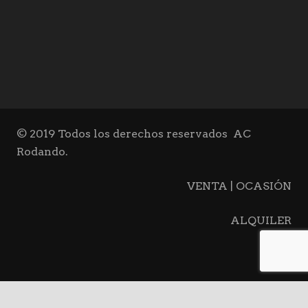
© 2019 Todos los derechos reservados
AC
Rodando.
VENTA | OCASIÓN
ALQUILER
BLOG
CONTACTO
keyboard_arrow_up