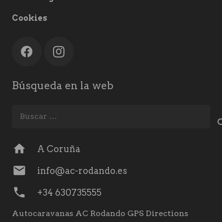
Cookies
Búsqueda en la web
Buscar:
home
A Coruña
mail
info@ac-rodando.es
phone
+34 630735555
Autocaravanas AC Rodando GPS Directions