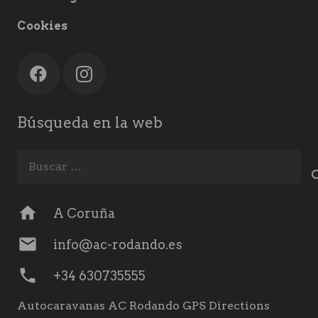
Cookies
Búsqueda en la web
Buscar:
home
A Coruña
mail
info@ac-rodando.es
phone
+34 630735555
Autocaravanas AC Rodando GPS Directions