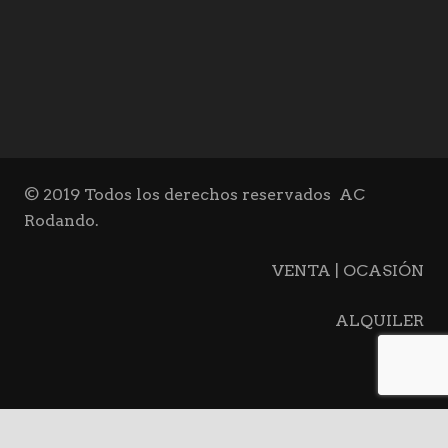
© 2019 Todos los derechos reservados
AC
Rodando.
VENTA | OCASIÓN
ALQUILER
BLOG
CONTACTO
keyboard_arrow_up