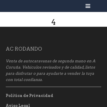
busc
4
AC RODANDO
Venta de autocaravanas de segunda mano en A
Coruña. Vehículos revisados y de calidad, listos
para disfrutar o para ayudarte a vender la tuya
con total confianza.
Política de Privacidad
Aviso Legal