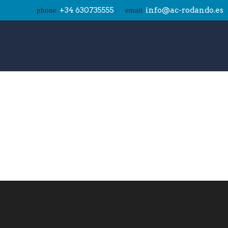
+34 630735555
info@ac-rodando.es
phone
email