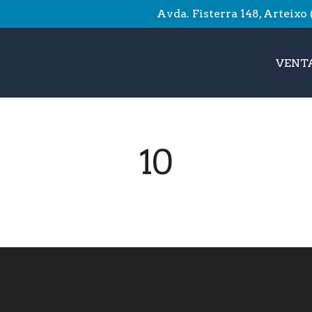
Avda. Fisterra 148, Arteixo
VENTA
10