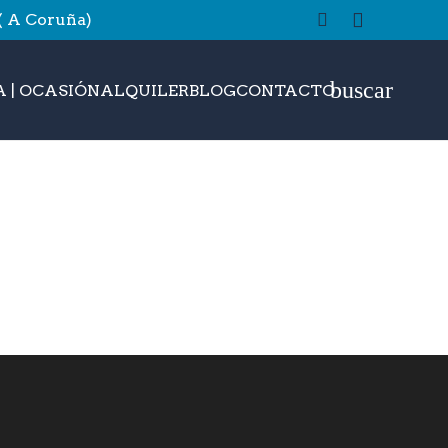
 ( A Coruña)
buscar
 | OCASIÓN
ALQUILER
BLOG
CONTACTO