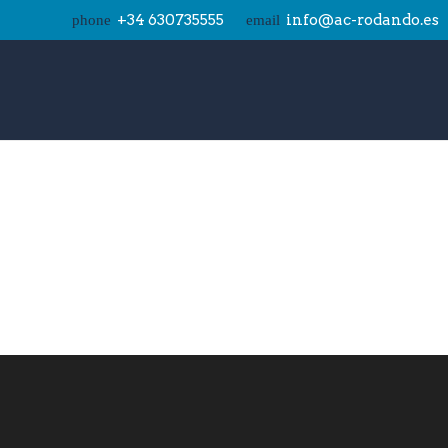
+34 630735555
info@ac-rodando.es
phone
email