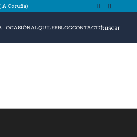
 ( A Coruña)
buscar
 | OCASIÓN
ALQUILER
BLOG
CONTACTO