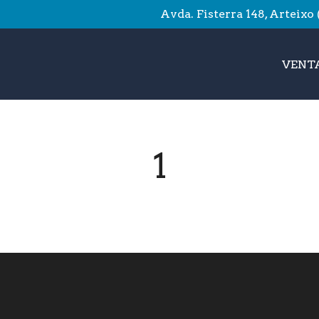
Avda. Fisterra 148, Arteixo
VENTA
1