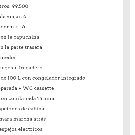
ros: 99.500
de viajar: 6
 dormir : 6
en la capuchina
 la parte trasera
medor
uegos + fregadero
 de 100 L con congelador integrado
eparada + WC cassette
cción combinada Truma
opciones de cabina-
mara marcha atrás
espejos electricos