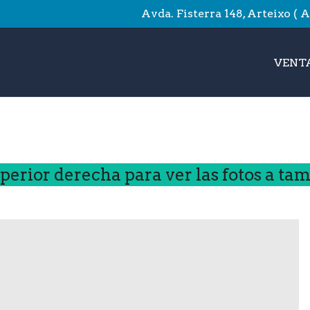
Avda. Fisterra 148, Arteixo ( 
VENTA
uperior derecha para ver las fotos a t