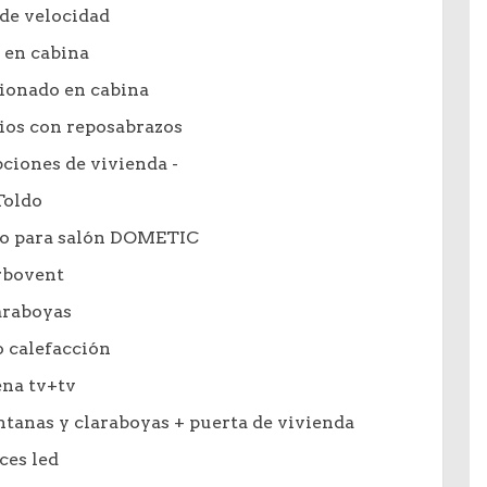
de velocidad
 en cabina
ionado en cabina
ios con reposabrazos
ciones de vivienda -
Toldo
do para salón DOMETIC
rbovent
araboyas
 calefacción
na tv+tv
tanas y claraboyas + puerta de vivienda
ces led