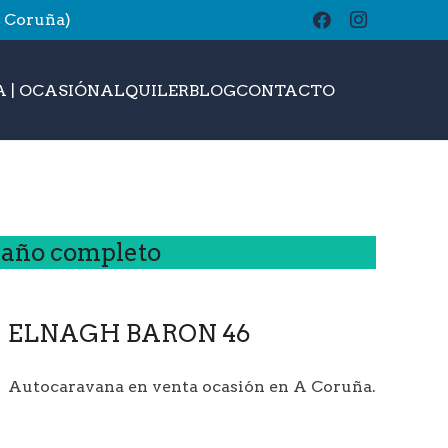
A Coruña)
buscar
 | OCASIÓN
ALQUILER
BLOG
CONTACTO
amaño completo
ELNAGH BARON 46
Autocaravana en venta ocasión en A Coruña.