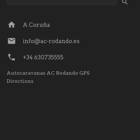
home
A Coruña
mail
info@ac-rodando.es
phone
+34 630735555
Autocaravanas AC Rodando GPS
Directions