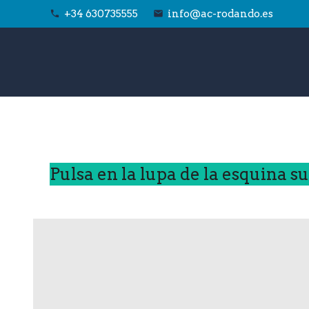
+34 630735555
info@ac-rodando.es
phone
email
Pulsa en la lupa de la esquina s