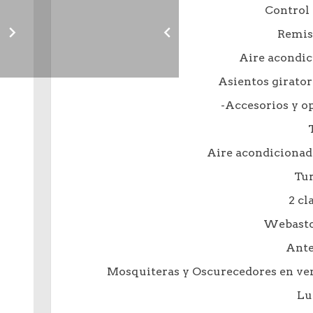
Control 
Remis
Aire acondic
Asientos girator
-Accesorios y op
Aire acondiciona
Tu
2 cl
Webasto
Ante
Mosquiteras y Oscurecedores en ven
Lu