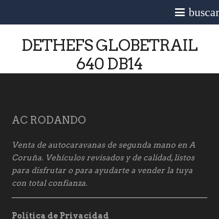
busca
DETHEFS GLOBETRAIL
640 DB14
AC RODANDO
Venta de autocaravanas de segunda mano en A
Coruña. Vehículos revisados y de calidad, listos
para disfrutar o para ayudarte a vender la tuya
con total confianza.
Política de Privacidad