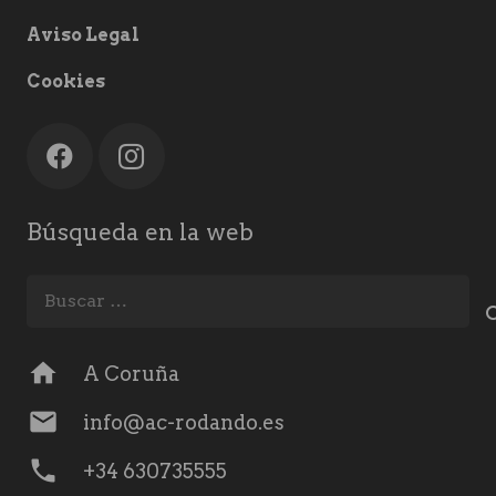
Aviso Legal
Cookies
Búsqueda en la web
Buscar:
home
A Coruña
mail
info@ac-rodando.es
phone
+34 630735555