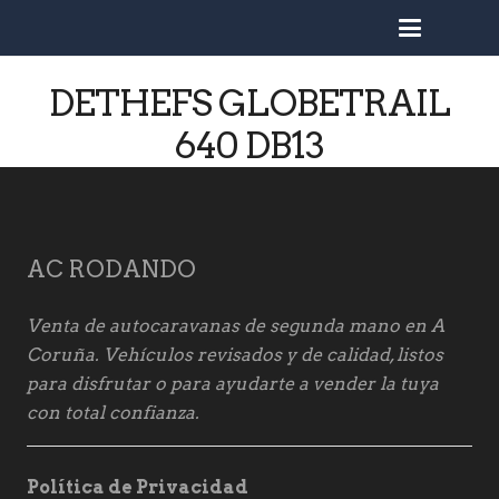
busc
DETHEFS GLOBETRAIL
640 DB13
AC RODANDO
Venta de autocaravanas de segunda mano en A
Coruña. Vehículos revisados y de calidad, listos
para disfrutar o para ayudarte a vender la tuya
con total confianza.
Política de Privacidad