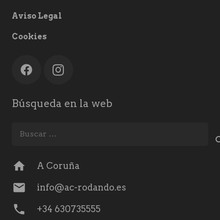
Aviso Legal
Cookies
Búsqueda en la web
Buscar:
home
A Coruña
mail
info@ac-rodando.es
phone
+34 630735555