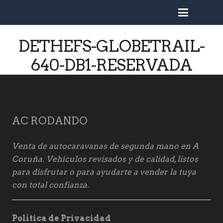
busc
DETHEFS-GLOBETRAIL-
640-DB1-RESERVADA
AC RODANDO
Venta de autocaravanas de segunda mano en A
Coruña. Vehículos revisados y de calidad, listos
para disfrutar o para ayudarte a vender la tuya
con total confianza.
Política de Privacidad