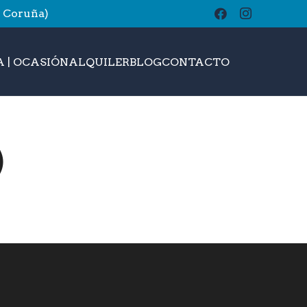
A Coruña)
buscar
 | OCASIÓN
ALQUILER
BLOG
CONTACTO
)