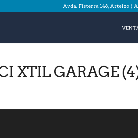
Avda. Fisterra 148, Arteixo ( 
VENTA
CI XTIL GARAGE (4