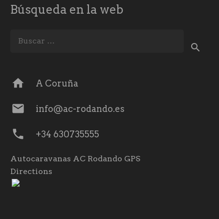
Búsqueda en la web
Buscar:
home
A Coruña
mail
info@ac-rodando.es
phone
+34 630735555
Autocaravanas AC Rodando GPS
Directions