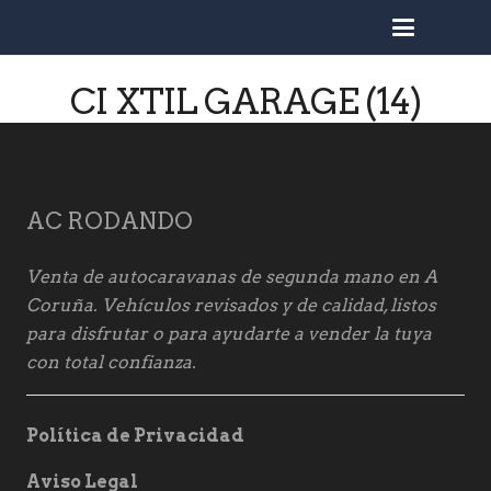
busc
CI XTIL GARAGE (14)
AC RODANDO
Venta de autocaravanas de segunda mano en A
Coruña. Vehículos revisados y de calidad, listos
para disfrutar o para ayudarte a vender la tuya
con total confianza.
Política de Privacidad
Aviso Legal