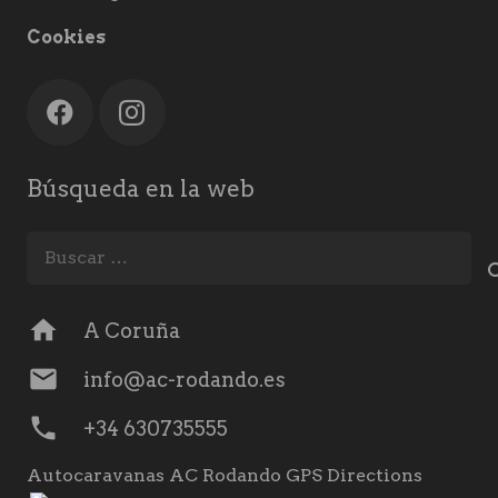
Cookies
Búsqueda en la web
Buscar:
home
A Coruña
mail
info@ac-rodando.es
phone
+34 630735555
Autocaravanas AC Rodando GPS Directions