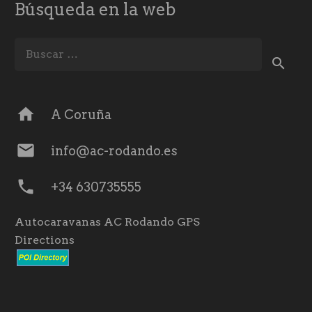
Búsqueda en la web
Buscar:
home
A Coruña
mail
info@ac-rodando.es
phone
+34 630735555
Autocaravanas AC Rodando GPS
Directions