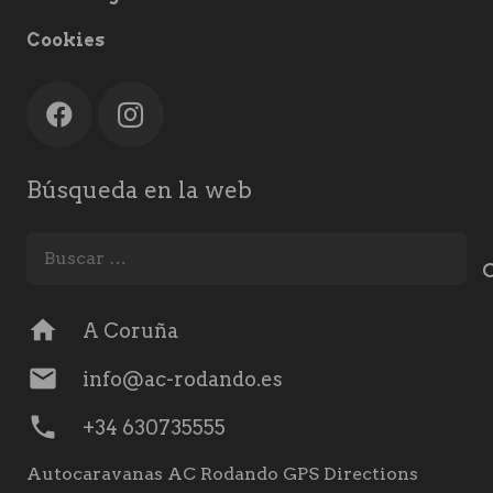
Cookies
Búsqueda en la web
Buscar:
home
A Coruña
mail
info@ac-rodando.es
phone
+34 630735555
Autocaravanas AC Rodando GPS Directions