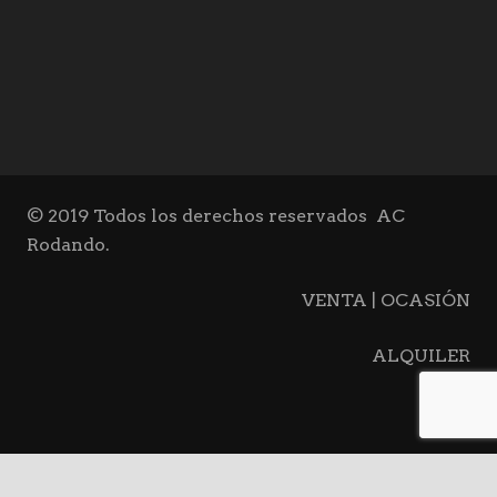
© 2019 Todos los derechos reservados
AC
Rodando.
VENTA | OCASIÓN
ALQUILER
BLOG
CONTACTO
keyboard_arrow_up