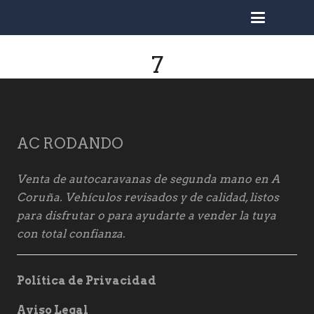
busc
7
AC RODANDO
Venta de autocaravanas de segunda mano en A
Coruña. Vehículos revisados y de calidad, listos
para disfrutar o para ayudarte a vender la tuya
con total confianza.
Política de Privacidad
Aviso Legal