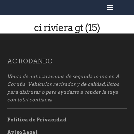
busc
ci riviera gt (15)
AC RODANDO
Venta de autocaravanas de segunda mano en A
Coruña. Vehículos revisados y de calidad, listos
para disfrutar o para ayudarte a vender la tuya
con total confianza.
Política de Privacidad
Aviso Legal