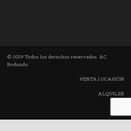
© 2019 Todos los derechos reservados
AC
Rodando.
VENTA | OCASIÓN
ALQUILER
BLOG
CONTACTO
keyboard_arrow_up