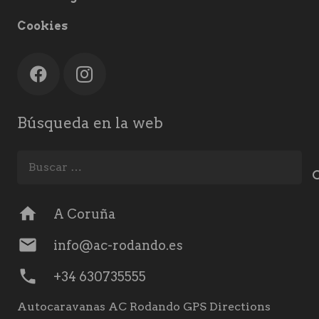
Cookies
Búsqueda en la web
Buscar:
home
A Coruña
mail
info@ac-rodando.es
phone
+34 630735555
Autocaravanas AC Rodando GPS Directions