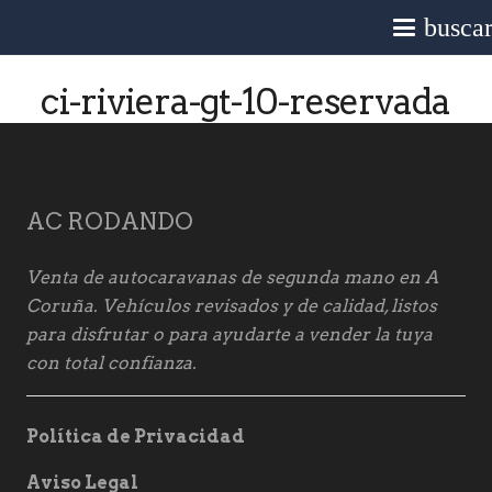
busca
ci-riviera-gt-10-reservada
AC RODANDO
Venta de autocaravanas de segunda mano en A
Coruña. Vehículos revisados y de calidad, listos
para disfrutar o para ayudarte a vender la tuya
con total confianza.
Política de Privacidad
Aviso Legal