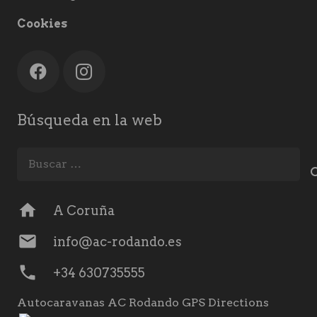
Cookies
Búsqueda en la web
Buscar:
home
A Coruña
mail
info@ac-rodando.es
phone
+34 630735555
Autocaravanas AC Rodando GPS Directions