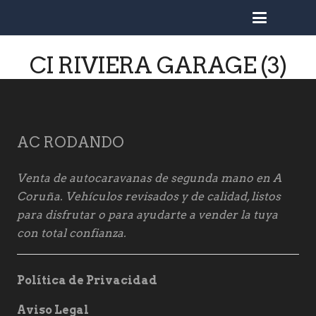
busc
CI RIVIERA GARAGE (3)
AC RODANDO
Venta de autocaravanas de segunda mano en A
Coruña. Vehículos revisados y de calidad, listos
para disfrutar o para ayudarte a vender la tuya
con total confianza.
Política de Privacidad
Aviso Legal