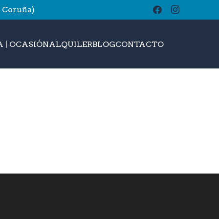
A Coruña)
buscar
 | OCASIÓN
ALQUILER
BLOG
CONTACTO