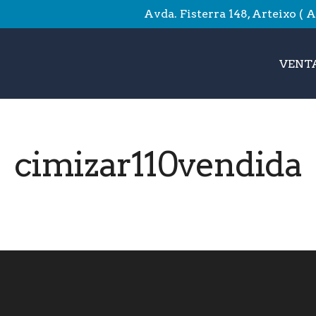
Avda. Fisterra 148, Arteixo ( 
VENTA
cimizar110vendida