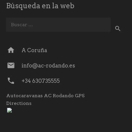
Búsqueda en la web
Buscar:
home
A Coruña
mail
info@ac-rodando.es
phone
+34 630735555
Autocaravanas AC Rodando GPS
Directions