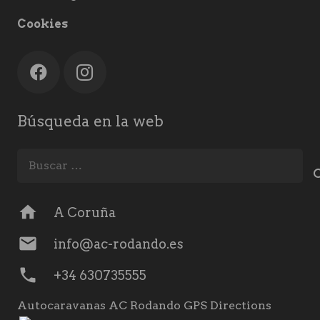
Cookies
Búsqueda en la web
Buscar:
home
A Coruña
mail
info@ac-rodando.es
phone
+34 630735555
Autocaravanas AC Rodando GPS Directions