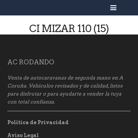
busc
CI MIZAR 110 (15)
AC RODANDO
Venta de autocaravanas de segunda mano en A
Coruña. Vehículos revisados y de calidad, listos
para disfrutar o para ayudarte a vender la tuya
con total confianza.
Política de Privacidad
Aviso Legal