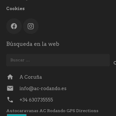
Cookies
Búsqueda en la web
Buscar:
home
A Coruña
mail
info@ac-rodando.es
phone
+34 630735555
Autocaravanas AC Rodando GPS Directions