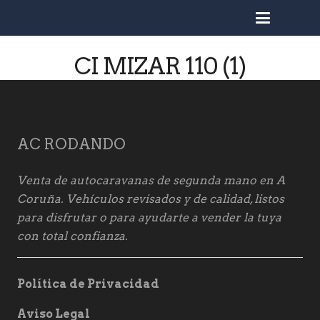
busc
CI MIZAR 110 (1)
AC RODANDO
Venta de autocaravanas de segunda mano en A
Coruña. Vehículos revisados y de calidad, listos
para disfrutar o para ayudarte a vender la tuya
con total confianza.
Política de Privacidad
Aviso Legal