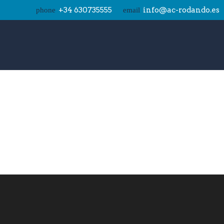
+34 630735555
info@ac-rodando.es
phone
email