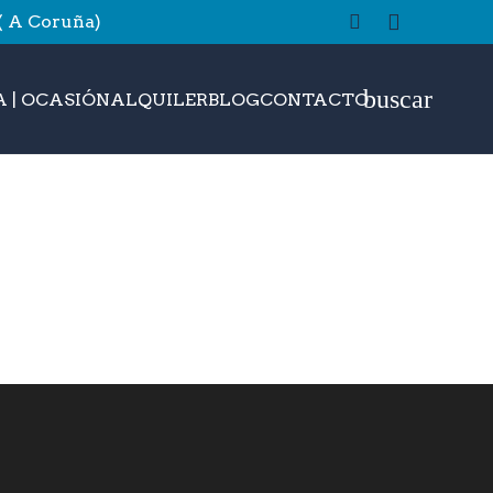
 ( A Coruña)
buscar
 | OCASIÓN
ALQUILER
BLOG
CONTACTO