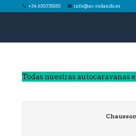
+34 630735555
info@ac-rodando.es
phone
email
Todas nuestras autocaravanas e
Chausson