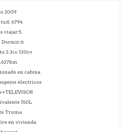
o 2009
tud: 6794
s viajar:5
s Dormir:6
to 2.3cc 130cv
3.627km
ionado en cabina
espejos electricos
Tv+TELEVISOR
ivalente 150L
bi Truma
ire en vivienda