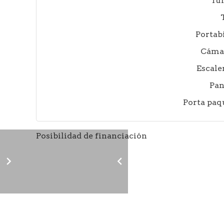
Tu
Portabi
Cámar
Escale
Pan
Porta paq
Posibilidad de financiación