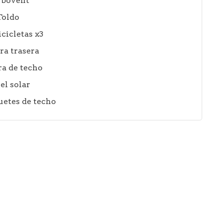
rbovent
Toldo
cicletas x3
a trasera
ra de techo
el solar
uetes de techo