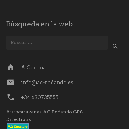
Búsqueda en la web
Buscar:
home
A Coruña
mail
info@ac-rodando.es
phone
+34 630735555
Autocaravanas AC Rodando GPS
Directions